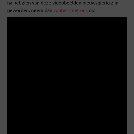
na het zien van deze videobeelden nieuwsgierig zijn
geworden, neem dan
contact met ons
op!