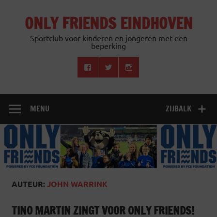
Doorgaan
naar
ONLY FRIENDS EINDHOVEN
inhoud
Sportclub voor kinderen en jongeren met een
beperking
MENU
ZIJBALK
AUTEUR:
JOHN WARRINK
TINO MARTIN ZINGT VOOR ONLY FRIENDS!